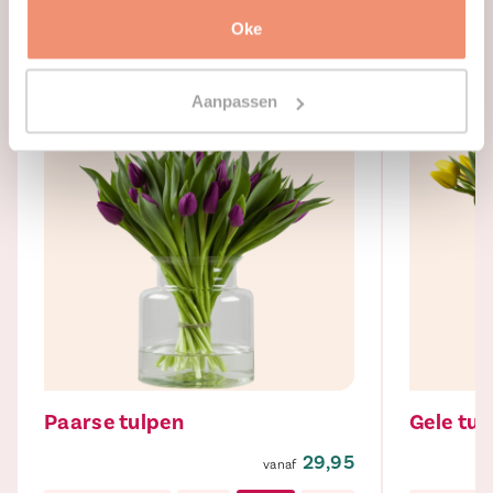
Iets anders dan Roze tulpen?
Oke
Aanpassen
Paarse tulpen
Gele tul
29,95