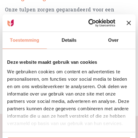
Onze tulpen zorgen gegarandeerd voor een
glimlach op het gezicht van de ontvanger!
Toestemming
Details
Over
Dé Tulpen cadeaushop
Deze website maakt gebruik van cookies
Tulpenliefhebbers kunnen hun hart luchten.
We gebruiken cookies om content en advertenties te
Tulpenonline.nl is de tulpen cadeau shop, met
personaliseren, om functies voor social media te bieden
en om ons websiteverkeer te analyseren. Ook delen we
voor ieder wat wils!
informatie over uw gebruik van onze site met onze
partners voor social media, adverteren en analyse. Deze
partners kunnen deze gegevens combineren met andere
informatie die u aan ze heeft verstrekt of die ze hebben
verzameld op basis van uw gebruik van hun services.
Ontdek onze andere blijmakers