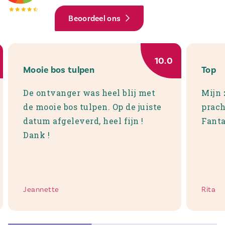
Beoordeel ons
10.0
Mooie bos tulpen
Top
De ontvanger was heel blij met
Mijn 
de mooie bos tulpen. Op de juiste
prach
datum afgeleverd, heel fijn !
Fanta
Dank !
Jeannette
Rita