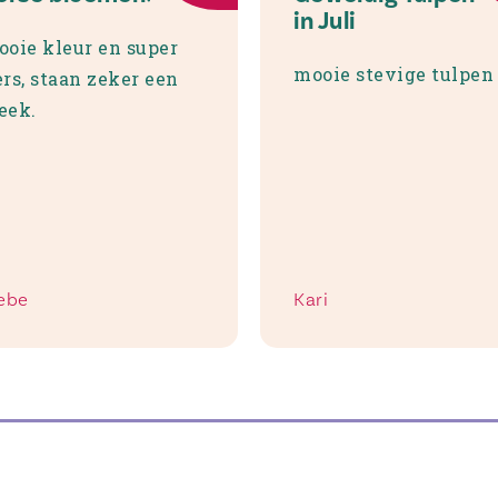
in Juli
oie kleur en super
mooie stevige tulpen
rs, staan zeker een
eek.
ebe
Kari