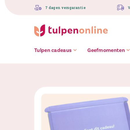
Spring
7 dagen versgarantie
V
naar
inhoud
Tulpen cadeaus
Geefmomenten