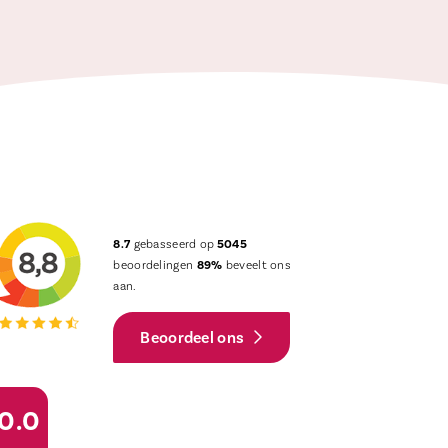
8.7
gebasseerd op
5045
beoordelingen
89%
beveelt ons
aan.
Beoordeel ons
0.0