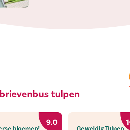
 brievenbus tulpen
9.0
1
erse bloemen!
Geweldig Tulpen