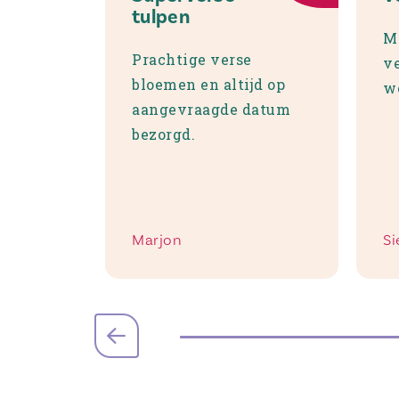
tulpen
Mo
Prachtige verse
ve
bloemen en altijd op
w
aangevraagde datum
bezorgd.
Marjon
Si