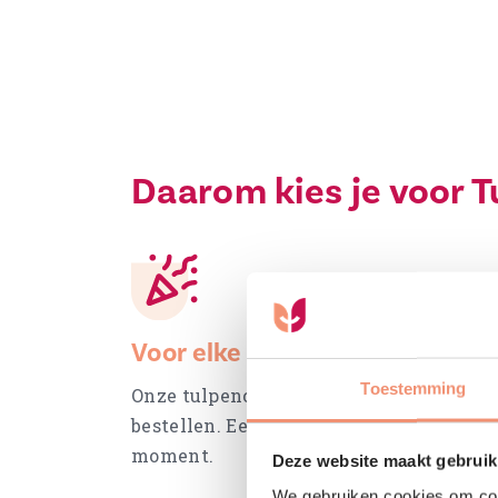
Daarom kies je voor T
Voor elke gelegenheid
Toestemming
Onze tulpencadeaus zijn jaarrond te
bestellen. Een vrolijk cadeau voor elk
moment.
Deze website maakt gebruik
We gebruiken cookies om cont