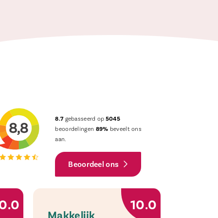
8.7
gebasseerd op
5045
beoordelingen
89%
beveelt ons
aan.
Beoordeel ons
0.0
10.0
Makkelijk