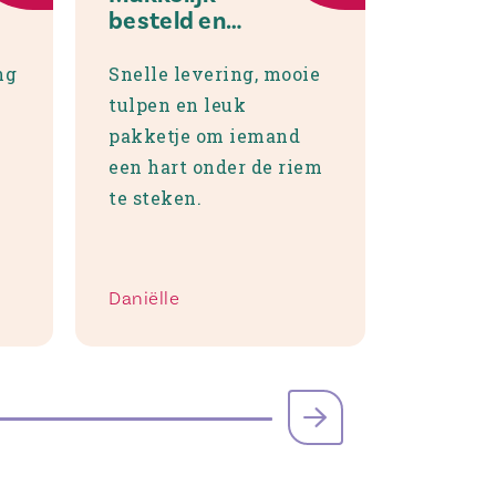
besteld en
super leuk
pakketje
ng
Snelle levering, mooie
tulpen en leuk
pakketje om iemand
een hart onder de riem
te steken.
Daniëlle