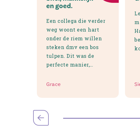
en goed.
L
Een collega die verder
mo
weg woont een hart
Ha
onder de riem willen
be
steken dmv een bos
ko
tulpen. Dit was de
perfecte manier,
brievenbus pakket en
verzendkosten die
Grace
Si
goed betaalbaar waren.
Zeer tevreden, er kan
zelfs een kaartje bij
met een korte tekst als
dat wenselijk is. Goede
sevice, je krijgt een