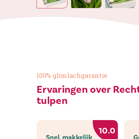
100% glimlachgarantie
Ervaringen over Recht
tulpen
10.0
Snel, makkelijk
G