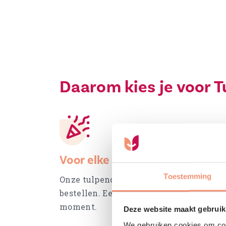
bericht van verzenden
en overzichtelijke site.
Daarom kies je voor T
Voor elke gelegenheid
Toestemming
Onze tulpencadeaus zijn jaarrond te
bestellen. Een vrolijk cadeau voor elk
moment.
Deze website maakt gebruik
We gebruiken cookies om cont