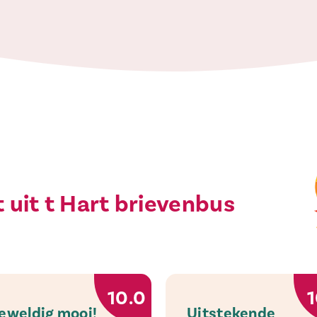
 uit t Hart brievenbus
10.0
1
eweldig mooi!
Uitstekende