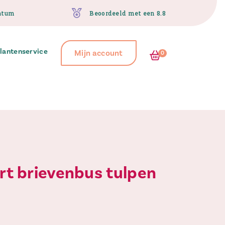
atum
Beoordeeld met een 8.8
lantenservice
Mijn account
0
art brievenbus tulpen