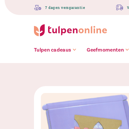
Spring
7 dagen versgarantie
V
naar
inhoud
Tulpen cadeaus
Geefmomenten