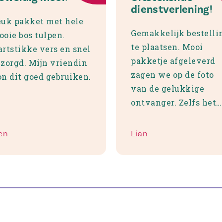
dienstverlening!
euk pakket met hele
Gemakkelijk bestelli
oie bos tulpen.
te plaatsen. Mooi
rtstikke vers en snel
pakketje afgeleverd
zorgd. Mijn vriendin
zagen we op de foto
n dit goed gebruiken.
van de gelukkige
ontvanger. Zelfs het
vaasje is leuk!
Complimenten!
en
Lian