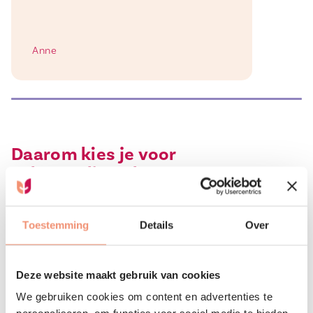
Anne
Daarom kies je voor
Tulpenonline.nl
Toestemming
Details
Over
Voor elke gelegenheid
Deze website maakt gebruik van cookies
Onze tulpencadeaus zijn jaarrond te bestellen. Een
We gebruiken cookies om content en advertenties te