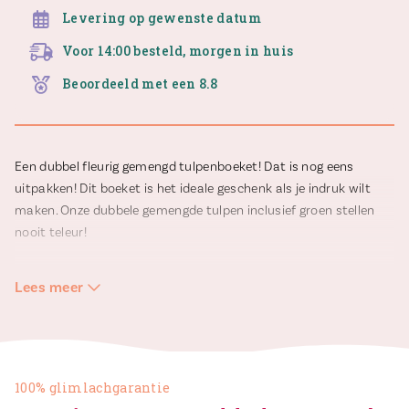
Levering op gewenste datum
Voor 14:00 besteld, morgen in huis
Beoordeeld met een 8.8
Een dubbel fleurig gemengd tulpenboeket! Dat is nog eens
uitpakken! Dit boeket is het ideale geschenk als je indruk wilt
maken. Onze dubbele gemengde tulpen inclusief groen stellen
nooit teleur!
Op de productfoto’s staat een boeket van 20 gemengde
Lees meer
dubbele tulpen in de vaas.
In verband met de beschikbaarheid van de dubbele tulpen
kunnen de kleuren in de kleurenmix anders zijn dan op de foto.
100% glimlachgarantie