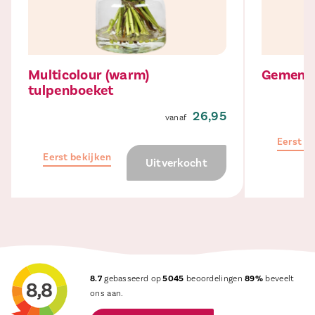
Multicolour (warm)
Gemengd
tulpenboeket
26,95
Eerst b
Eerst bekijken
Uitverkocht
8.7
gebasseerd op
5045
beoordelingen
89%
beveelt
ons aan.