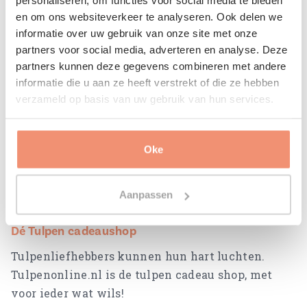
vrolijk cadeau voor elk moment.
personaliseren, om functies voor social media te bieden
en om ons websiteverkeer te analyseren. Ook delen we
informatie over uw gebruik van onze site met onze
partners voor social media, adverteren en analyse. Deze
partners kunnen deze gegevens combineren met andere
informatie die u aan ze heeft verstrekt of die ze hebben
100% glimlachgarantie
verzameld op basis van uw gebruik van hun services.
Onze tulpen zorgen gegarandeerd voor een
glimlach op het gezicht van de ontvanger!
Oke
Aanpassen
Dé Tulpen cadeaushop
Tulpenliefhebbers kunnen hun hart luchten.
Tulpenonline.nl is de tulpen cadeau shop, met
voor ieder wat wils!